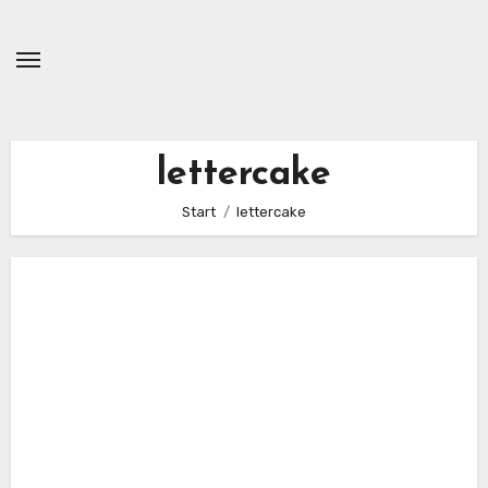
Zum
Inhalt
springen
lettercake
Start
lettercake