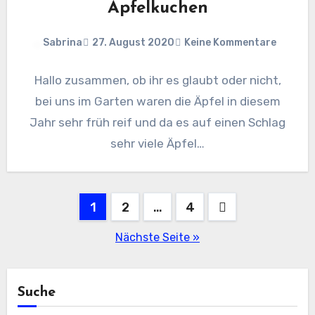
Apfelkuchen
Sabrina
27. August 2020
Keine Kommentare
Hallo zusammen, ob ihr es glaubt oder nicht,
bei uns im Garten waren die Äpfel in diesem
Jahr sehr früh reif und da es auf einen Schlag
sehr viele Äpfel…
Seitennummerierung
1
2
…
4
der
Nächste Seite »
Beiträge
Suche