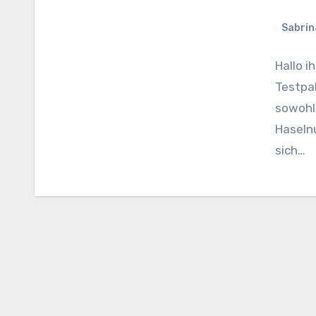
Sabrin
Hallo i
Testpak
sowohl
Haseln
sich…