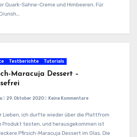
ner Quark-Sahne-Creme und Himbeeren. Für
Crunsh…
te
Testberichte
Tutorials
sich-Maracuja Dessert –
sefrei
a
29. Oktober 2020
Keine Kommentare
hr Lieben, ich durfte wieder über die Plattfrom
in Produkt testen, und herausgekommen ist
leckere Pfirsich-Maracuja Dessert im Glas. Die