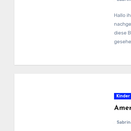
Hallo i
nachgeb
diese 
gesehe
Kinder
Amer
Sabrin