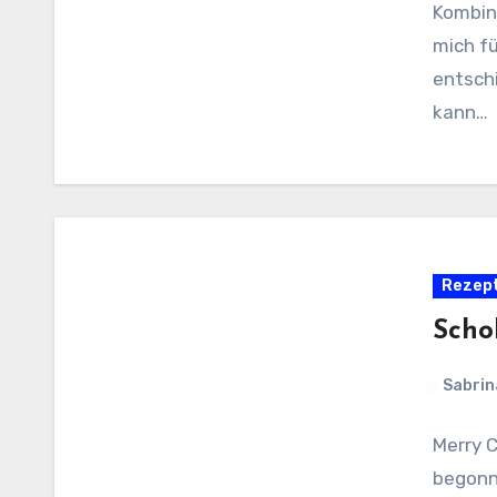
Kombin
mich fü
entsch
kann…
Rezep
Scho
Sabrin
Merry C
begonn