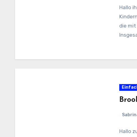
Hallo i
Kinder
die mi
Insgesa
Einfac
Broo
Sabrin
Hallo z