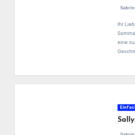
Sabrin
Ihr Lie
Sommer
eine su
Geschm
Einfac
Sally
Sabrin