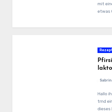
mit ei
etwas 
Rezep
Pfir
lakto
Sabrin
Hallo i
trnd e
dieses 