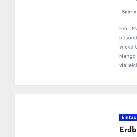
Sabrin
Hm… Ma
besonde
Wickelt
Mango 
viellei
Einfac
Erdb