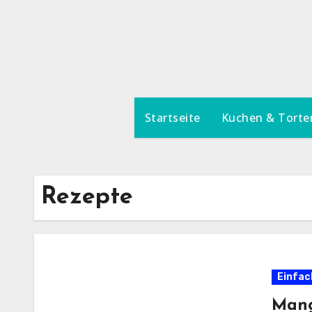
Zum
Inhalt
springen
Startseite
Kuchen & Torte
Rezepte
Einfac
Mang