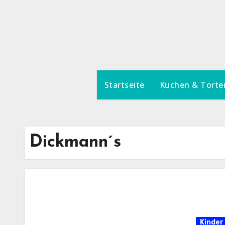
Zum
Inhalt
springen
Startseite
Kuchen & Torte
Dickmann´s
Kinder