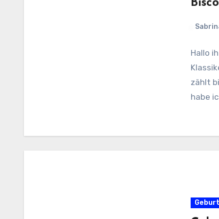
Bisc
Sabrin
Hallo i
Klassik
zählt b
habe ic
Gebur