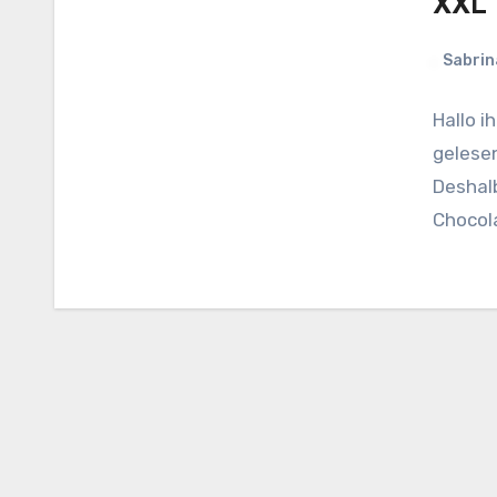
XXL 
Sabrin
Hallo i
gelesen
Deshalb
Chocol