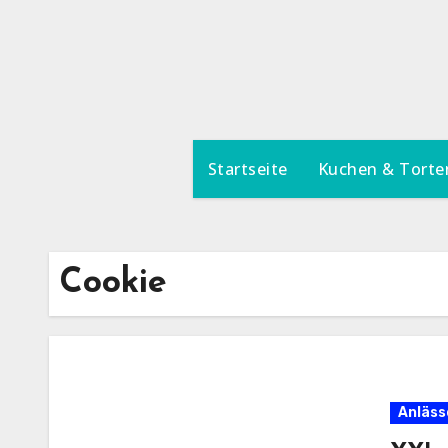
Zum
Inhalt
springen
Startseite
Kuchen & Torte
Cookie
Anläss