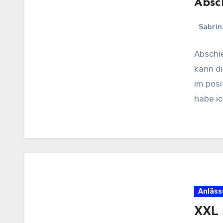
Absc
Sabrin
Abschie
kann d
im pos
habe ic
Anläss
XXL 