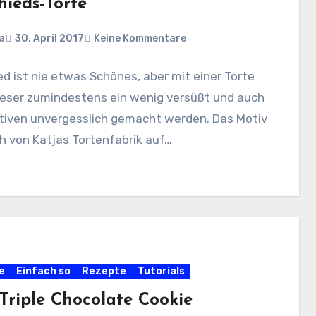
hieds-Torte
a
30. April 2017
Keine Kommentare
d ist nie etwas Schönes, aber mit einer Torte
ieser zumindestens ein wenig versüßt und auch
itiven unvergesslich gemacht werden. Das Motiv
h von Katjas Tortenfabrik auf…
e
Einfach so
Rezepte
Tutorials
Triple Chocolate Cookie