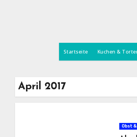
Zum
Inhalt
springen
Startseite
Kuchen & Torte
April 2017
Obst &