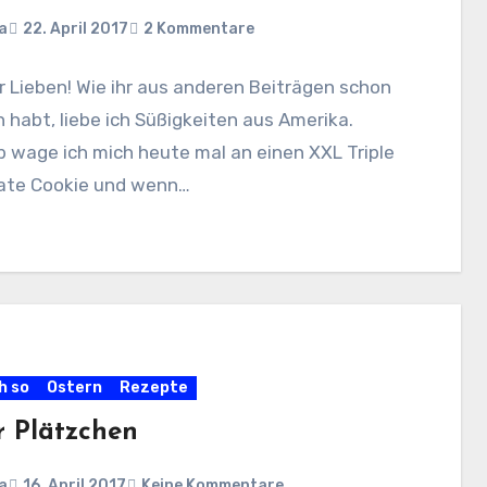
a
22. April 2017
2 Kommentare
hr Lieben! Wie ihr aus anderen Beiträgen schon
 habt, liebe ich Süßigkeiten aus Amerika.
 wage ich mich heute mal an einen XXL Triple
ate Cookie und wenn…
h so
Ostern
Rezepte
r Plätzchen
a
16. April 2017
Keine Kommentare