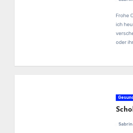
Frohe 
ich he
versche
oder ih
Gesun
Scho
Sabrin