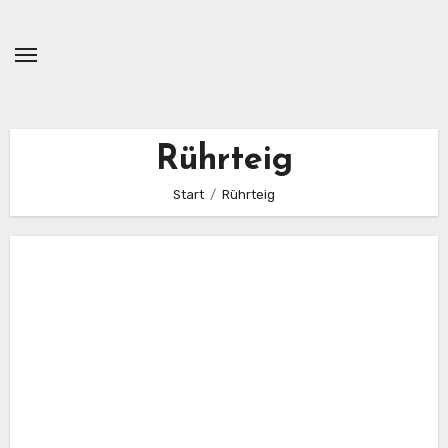
Zum
Inhalt
springen
Rührteig
Start
Rührteig