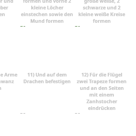
r und
formen und vorne 2
große weiße, 2
eber
kleine Löcher
schwarze und 2
gen
einstechen sowie den
kleine weiße Kreise
Mund formen
formen
ie Arme
11) Und auf dem
12) Für die Flügel
hwanz
Drachen befestigen
zwei Trapeze formen
n
und an den Seiten
mit einem
Zanhstocher
eindrücken