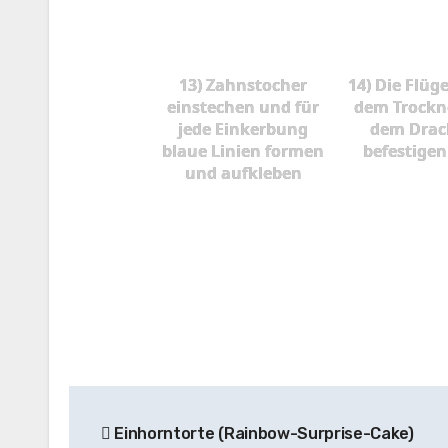
13) Zahnstocher
14) Die Flüg
einstechen und für
dem Trockn
jede Einkerbung
dem Drac
blaue Linien formen
befestige
und aufkleben
Beitragsnavigation
Einhorntorte (Rainbow-Surprise-Cake)