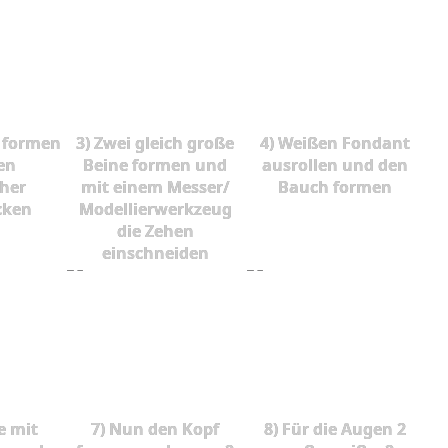
r formen
3) Zwei gleich große
4) Weißen Fondant
en
Beine formen und
ausrollen und den
her
mit einem Messer/
Bauch formen
cken
Modellierwerkzeug
die Zehen
einschneiden
e mit
7) Nun den Kopf
8) Für die Augen 2