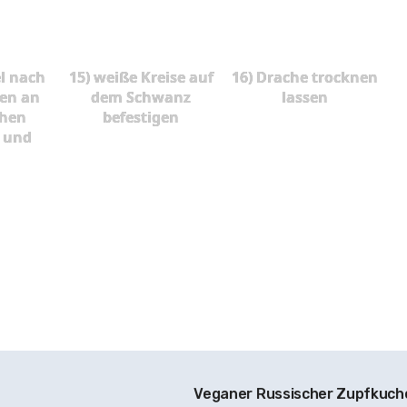
el nach
15) weiße Kreise auf
16) Drache trocknen
en an
dem Schwanz
lassen
hen
befestigen
n und
Veganer Russischer Zupfkuc