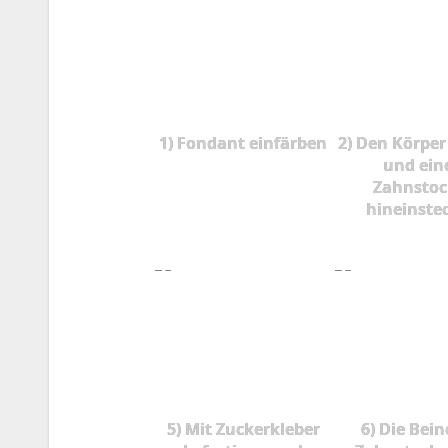
1) Fondant einfärben
2) Den Körpe
und ein
Zahnstoc
hineinste
5) Mit Zuckerkleber
6) Die Bein