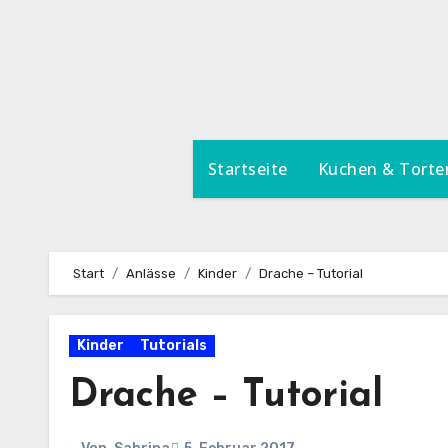
Zum
Inhalt
springen
Startseite
Kuchen & Torte
Start
Anlässe
Kinder
Drache – Tutorial
Kinder
Tutorials
Drache – Tutorial