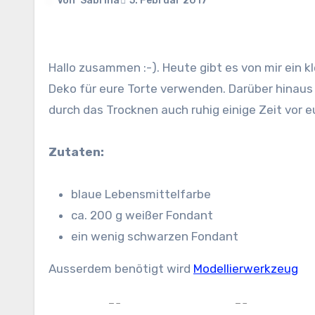
Von
Sabrina
5. Februar 2017
Hallo zusammen :-). Heute gibt es von mir ein kleines Tutorial für eine Drachenfigur. Figuren könnt ihr super als
Deko für eure Torte verwenden. Darüber hinaus 
durch das Trocknen auch ruhig einige Zeit vor e
Zutaten:
blaue Lebensmittelfarbe
ca. 200 g weißer Fondant
ein wenig schwarzen Fondant
Ausserdem benötigt wird
Modellierwerkzeug