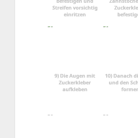
befestigen und
Zahnstoche
Streifen vorsichtig
Zuckerkl
einritzen
befesti
9) Die Augen mit
10) Danach d
Zuckerkleber
und den Sc
aufkleben
forme