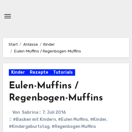
Zum
Inhalt
springen
Start
Anlässe
Kinder
Eulen-Muffins / Regenbogen-Muffins
Kinder
Rezepte
Tutorials
Eulen-Muffins /
Regenbogen-Muffins
Von
Sabrina
7. Juli 2016
#Backen mit Kindern
,
#Eulen Muffins
,
#Kinder
,
#Kindergeburtstag
,
#Regenbogen Muffins