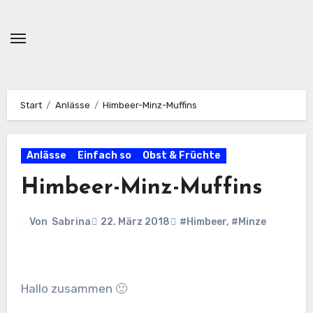
Zum
Inhalt
springen
Start
Anlässe
Himbeer-Minz-Muffins
Anlässe
Einfach so
Obst & Früchte
Himbeer-Minz-Muffins
Von
Sabrina
22. März 2018
#Himbeer
,
#Minze
Hallo zusammen 🙂