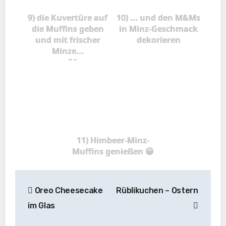
9) die Kuvertüre auf
10) ... und den M&Ms
die Muffins geben
in Minz-Geschmack
und mit frischer
dekorieren
Minze...
11) Himbeer-Minz-
Muffins genießen 😀
Beitragsnavigation
Oreo Cheesecake
Rüblikuchen – Ostern
im Glas