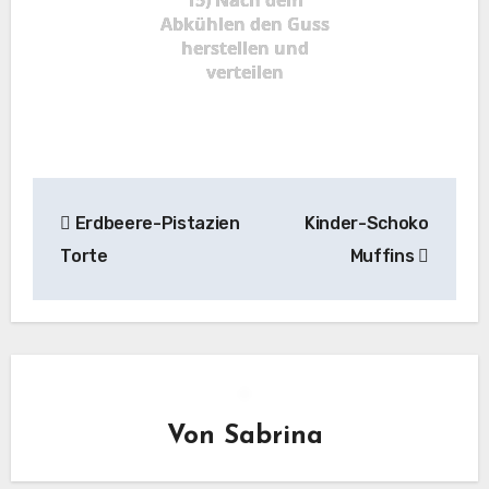
15) Nach dem
Abkühlen den Guss
herstellen und
verteilen
Beitragsnavigation
Erdbeere-Pistazien
Kinder-Schoko
Torte
Muffins
Von
Sabrina