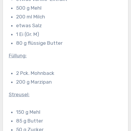
500 g Mehl
200 ml Milch
etwas Salz
1 Ei (Gr. M)
80 g flüssige Butter
Füllung:
2 Pck. Mohnback
200 g Marzipan
Streusel:
150 g Mehl
85 g Butter
50 g Zucker