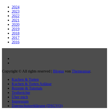
2024
2023
2022
2021
2020
2019
2018
2017
2016
Copyright © All rights reserved
|
Blogus
von
Themeansar
.
Kuchen & Torten
Kuchen & Torten Anlässe
Rezepte & Tutorials
Testberichte
Über mich
Impressum
Datenschutzerklärung (DSGVO)