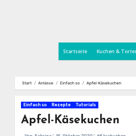
Zum
Inhalt
springen
Startseite
Kuchen & Torte
Start
Anlässe
Einfach so
Apfel-Käsekuchen
Einfach so
Rezepte
Tutorials
Apfel-Käsekuchen