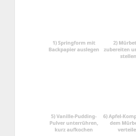
1) Springform mit
2) Mürbe
Backpapier auslegen
zubereiten u
stelle
5) Vanille-Pudding-
6) Apfel-Kom
Pulver unterrühren,
dem Mürbe
kurz aufkochen
verteil