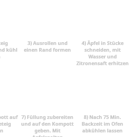
teig
3) Ausrollen und
4) Äpfel in Stücke
nd kühl
einen Rand formen
schneiden, mit
n
Wasser und
Zitronensaft erhitzen
pott auf
7) Füllung zubereiten
8) Nach 75 Min.
teig
und auf den Kompott
Backzeit im Ofen
en
geben. Mit
abkühlen lassen