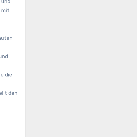
 und
 mit
nuten
 und
e die
ellt den