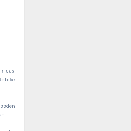
rin das
tefolie
mboden
en