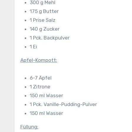
300 g Mehl
175 g Butter
1 Prise Salz
140 g Zucker
1 Pck. Backpulver
1 Ei
Apfel-Kompott:
6-7 Äpfel
1 Zitrone
150 ml Wasser
1 Pck. Vanille-Pudding-Pulver
150 ml Wasser
Füllung: