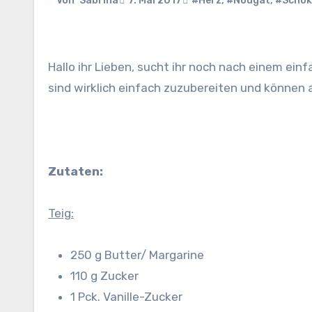
Von
Sabrina
7. Mai 2017
#Herz
,
#Nougat
,
#Schok
Hallo ihr Lieben, sucht ihr noch nach einem einfachen Rezept für den Muttertag? Diese Nougat-Schokoherzen
sind wirklich einfach zuzubereiten und können
Zutaten:
Teig:
250 g Butter/ Margarine
110 g Zucker
1 Pck. Vanille-Zucker