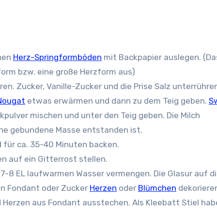
inen
Herz-Springformböden
mit Backpapier auslegen. (Da
form bzw. eine große Herzform aus)
en. Zucker, Vanille-Zucker und die Prise Salz unterrühre
Nougat
etwas erwärmen und dann zu dem Teig geben.
S
kpulver mischen und unter den Teig geben. Die Milch
eine gebundene Masse entstanden ist.
d für ca. 35-40 Minuten backen.
 auf ein Gitterrost stellen.
7-8 EL laufwarmen Wasser vermengen. Die Glasur auf d
en Fondant oder Zucker
Herzen
oder
Blümchen
dekoriere
d Herzen aus Fondant ausstechen. Als Kleebatt Stiel hab