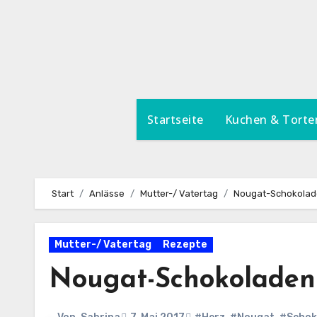
Zum
Inhalt
springen
Startseite
Kuchen & Torte
Start
Anlässe
Mutter-/ Vatertag
Nougat-Schokolade
Mutter-/ Vatertag
Rezepte
Nougat-Schokoladen