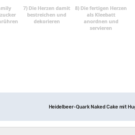
amily
7) Die Herzen damit
8) Die fertigen Herzen
zucker
bestreichen und
als Kleebatt
nrühren
dekorieren
anordnen und
servieren
Heidelbeer-Quark Naked Cake mit H