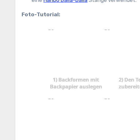
eine
Haribo Balla-Balla
Stange verwendet.
Foto-Tutorial:
1) Backformen mit
2) Den T
Backpapier auslegen
zuberei