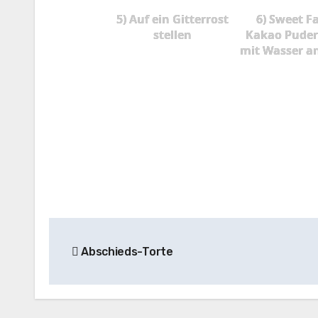
5) Auf ein Gitterrost
6) Sweet F
stellen
Kakao Puder
mit Wasser a
Beitragsnavigation
Abschieds-Torte