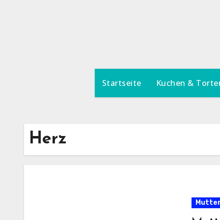
Zum
Inhalt
springen
Startseite
Kuchen & Torte
Herz
Mutter