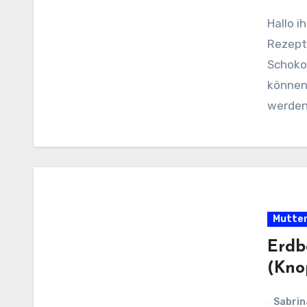
Hallo i
Rezept
Schokoh
können
werden
Mutter
Erdb
(Kno
Sabrin