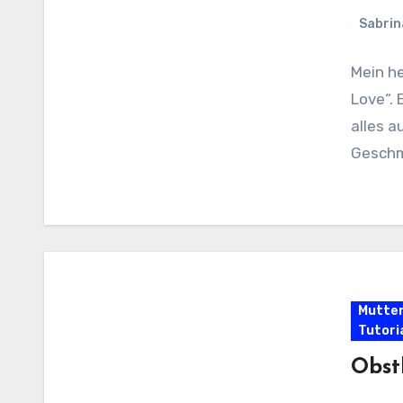
Sabrin
Mein h
Love“. 
alles a
Geschm
Mutter
Tutori
Obst