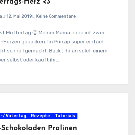
ertags-Herz <3
a
12. Mai 2019
Keine Kommentare
ist Muttertag 🙂 Meiner Mama habe ich zwei
-Herzen gebacken. Im Prinzip super einfach
ht schnell gemacht. Backt ihr an solch einem
ber selbst oder kauft ihr…
-/ Vatertag
Rezepte
Tutorials
-Schokoladen Pralinen