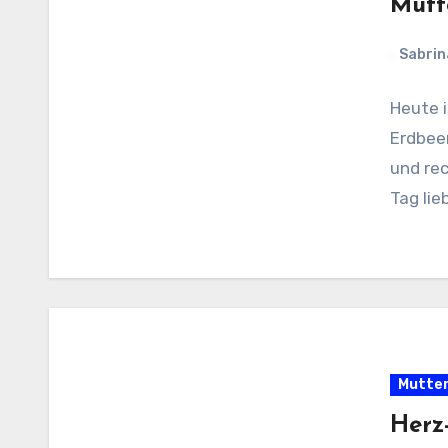
Mutt
Sabrin
Heute 
Erdbeer
und rec
Tag lie
Mutter
Herz