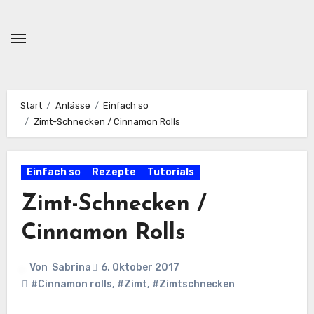
Zum
Inhalt
springen
Start
Anlässe
Einfach so
Zimt-Schnecken / Cinnamon Rolls
Einfach so
Rezepte
Tutorials
Zimt-Schnecken /
Cinnamon Rolls
Von
Sabrina
6. Oktober 2017
#Cinnamon rolls
,
#Zimt
,
#Zimtschnecken