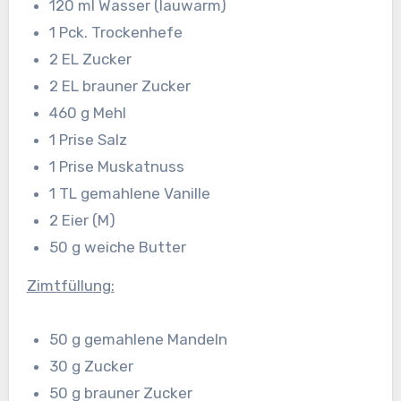
120 ml Wasser (lauwarm)
1 Pck. Trockenhefe
2 EL Zucker
2 EL brauner Zucker
460 g Mehl
1 Prise Salz
1 Prise Muskatnuss
1 TL gemahlene Vanille
2 Eier (M)
50 g weiche Butter
Zimtfüllung:
50 g gemahlene Mandeln
30 g Zucker
50 g brauner Zucker