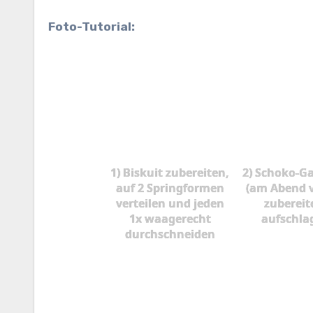
Foto-Tutorial:
1) Biskuit zubereiten,
2) Schoko-G
auf 2 Springformen
(am Abend 
verteilen und jeden
zubereit
1x waagerecht
aufschla
durchschneiden