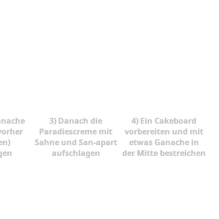
anache
3) Danach die
4) Ein Cakeboard
vorher
Paradiescreme mit
vorbereiten und mit
en)
Sahne und San-apart
etwas Ganache in
gen
aufschlagen
der Mitte bestreichen