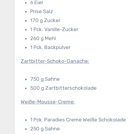
6 Eier
Prise Salz
170 g Zucker
1 Pck. Vanille-Zucker
260 g Mehl
1 Pck. Backpulver
Zartbitter-Schoko-Ganache:
750 g Sahne
500 g Zartbitterschokolade
Weiße-Mousse-Creme:
1 Pck. Paradies Creme Weiße Schokolade
250 g Sahne