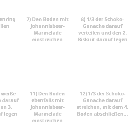
tenring
7) Den Boden mit
8) 1/3 der Schoko-
llen
Johannisbeer-
Ganache darauf
Marmelade
verteilen und den 2.
einstreichen
Biskuit darauf legen
e weiße
11) Den Boden
12) 1/3 der Schoko-
 darauf
ebenfalls mit
Ganache darauf
Den 3.
Johannisbeer-
streichen, mit dem 4.
f legen
Marmelade
Boden abschließen...
einstreichen