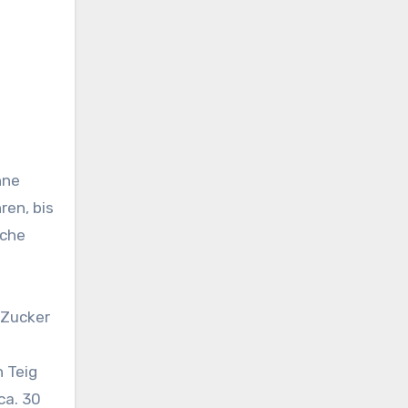
hne
ren, bis
ache
-Zucker
n Teig
ca. 30