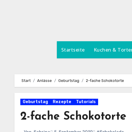
Zum
Inhalt
springen
Startseite
Kuchen & Torte
Start
Anlässe
Geburtstag
2-fache Schokotorte
Geburtstag
Rezepte
Tutorials
2-fache Schokotorte