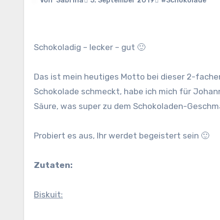
Von
Sabrina
5. September 2019
#Schokolade
Schokoladig – lecker – gut 🙂
Das ist mein heutiges Motto bei dieser 2-fache
Schokolade schmeckt, habe ich mich für Johann
Säure, was super zu dem Schokoladen-Geschm
Probiert es aus, Ihr werdet begeistert sein 🙂
Zutaten:
Biskuit: