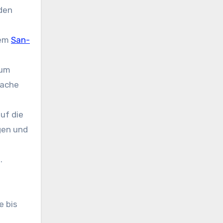
den
dem
San-
um
nache
uf die
gen und
.
e bis