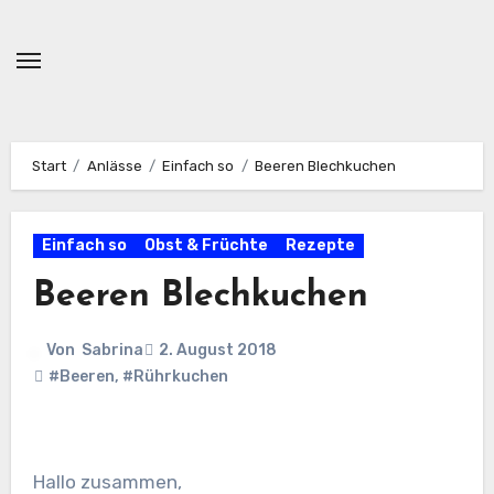
Zum
Inhalt
springen
Start
Anlässe
Einfach so
Beeren Blechkuchen
Einfach so
Obst & Früchte
Rezepte
Beeren Blechkuchen
Von
Sabrina
2. August 2018
#Beeren
,
#Rührkuchen
Hallo zusammen,