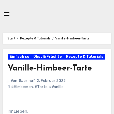
Zum
Inhalt
springen
Start
Rezepte & Tutorials
Vanille-Himbeer-Tarte
Einfach so
Obst & Früchte
Rezepte & Tutorials
Vanille-Himbeer-Tarte
Von
Sabrina
2. Februar 2022
#Himbeeren
,
#Tarte
,
#Vanille
Ihr Lieben,