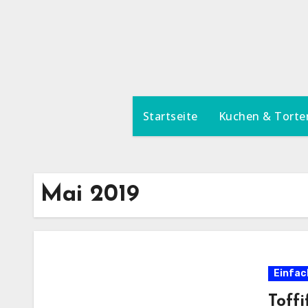
Zum
Inhalt
springen
Startseite
Kuchen & Torte
Mai 2019
Einfac
Toffi