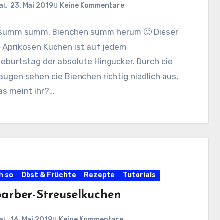
a
23. Mai 2019
Keine Kommentare
umm summ, Bienchen summ herum 🙂 Dieser
-Aprikosen Kuchen ist auf jedem
eburtstag der absolute Hingucker. Durch die
ugen sehen die Bienchen richtig niedlich aus,
as meint ihr?…
h so
Obst & Früchte
Rezepte
Tutorials
arber-Streuselkuchen
a
16. Mai 2019
Keine Kommentare