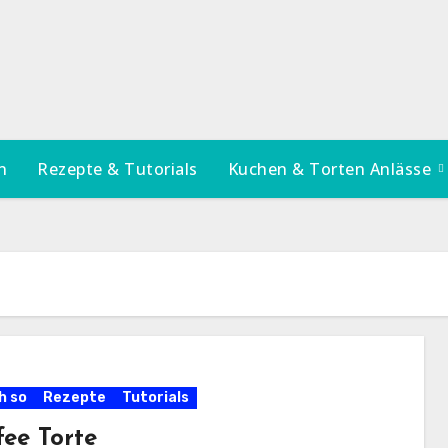
n
Rezepte & Tutorials
Kuchen & Torten Anlässe
h so
Rezepte
Tutorials
fee Torte