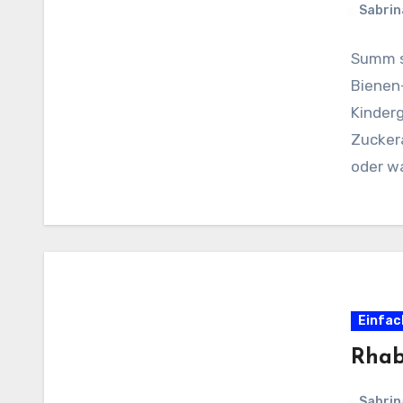
Sabrin
Summ s
Bienen
Kinderg
Zuckera
oder w
Einfac
Rhab
Sabrin