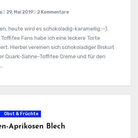
a
29. Mai 2019
2 Kommentare
ben, heute wird es schokoladig-karamellig :-).
e Toffifee Fans habe ich eine leckere Torte
rt. Hierbei vereinen sich schokoladiger Biskuit
er Quark-Sahne-Toffifee Creme und für den
…
Obst & Früchte
en-Aprikosen Blech