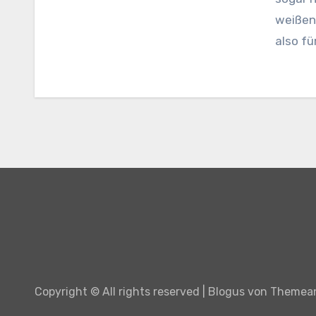
weißen 
also fü
Copyright © All rights reserved
|
Blogus
von
Themea