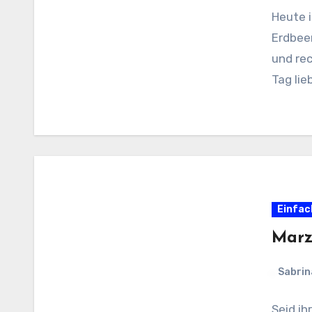
Heute 
Erdbeer
und rec
Tag lie
Einfac
Marz
Sabrin
Seid i