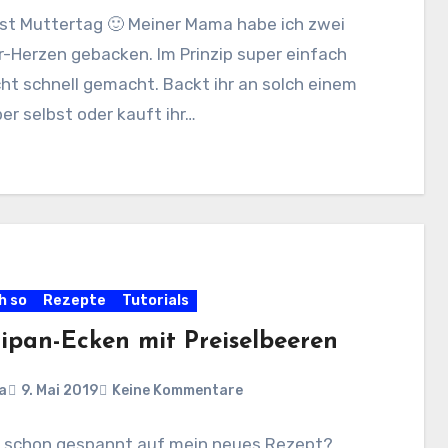
ist Muttertag 🙂 Meiner Mama habe ich zwei
-Herzen gebacken. Im Prinzip super einfach
ht schnell gemacht. Backt ihr an solch einem
ber selbst oder kauft ihr…
h so
Rezepte
Tutorials
ipan-Ecken mit Preiselbeeren
a
9. Mai 2019
Keine Kommentare
hr schon gespannt auf mein neues Rezept?