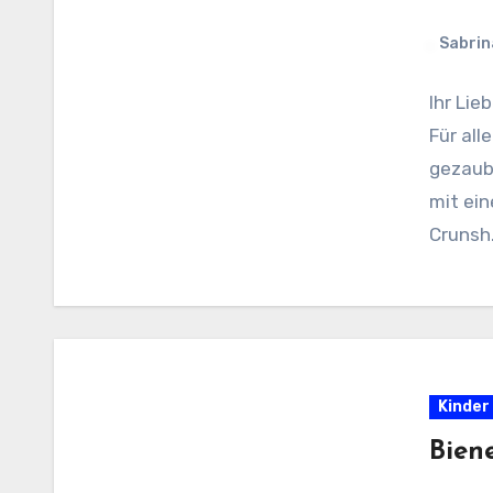
Sabrin
Ihr Lie
Für all
gezaube
mit ein
Crunsh
Kinder
Bien