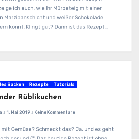
eige ich euch, wie Ihr Mürbeteig mit einer
en Marzipanschicht und weißer Schokolade
ern könnt. Klingt gut? Dann ist das Rezept…
des Backen
Rezepte
Tutorials
nder Rüblikuchen
a
1. Mai 2019
Keine Kommentare
 mit Gemüse? Schmeckt das? Ja, und es geht
noch gesund 😉 Das heutige Rezept ist ohne