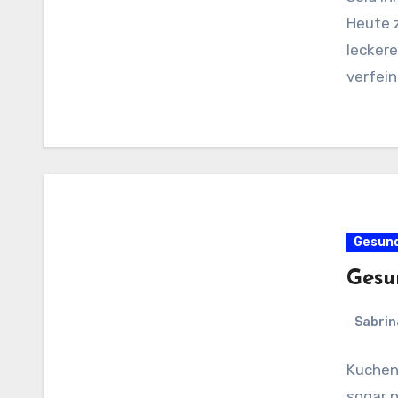
Heute z
lecker
verfein
Gesun
Gesu
Sabrin
Kuchen
sogar 