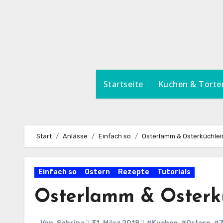
Zum
Inhalt
springen
Startseite
Kuchen & Torte
Start
Anlässe
Einfach so
Osterlamm & Osterküchlei
Einfach so
Ostern
Rezepte
Tutorials
Osterlamm & Osterkü