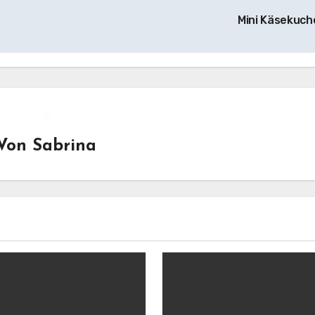
Mini Käsekuc
Von
Sabrina