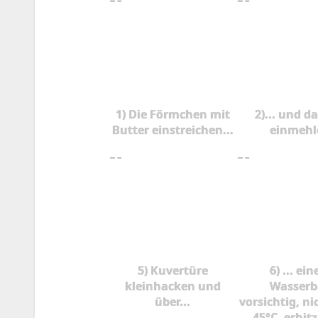
1) Die Förmchen mit
2)... und d
Butter einstreichen...
einmehl
5) Kuvertüre
6) ... ei
kleinhacken und
Wasserb
über...
vorsichtig, ni
45°C, erhitz