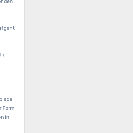
er den
aufgeht
tig
.
kolade
r Form
n in