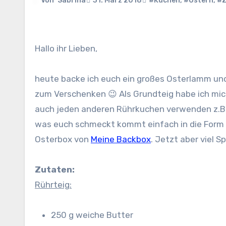
Von
Sabrina
31. März 2018
#Kuchen
,
#Ostern
,
#Z
Hallo ihr Lieben,
heute backe ich euch ein großes Osterlamm und 
zum Verschenken 😉 Als Grundteig habe ich mic
auch jeden anderen Rührkuchen verwenden z.B. S
was euch schmeckt kommt einfach in die Form 🙂
Osterbox von
Meine Backbox
. Jetzt aber viel 
Zutaten:
Rührteig:
250 g weiche Butter