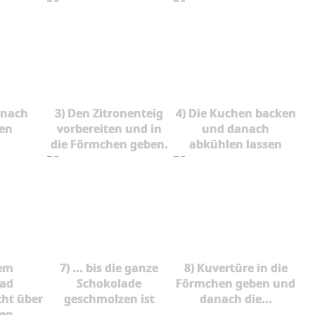
anach
3) Den Zitronenteig
4) Die Kuchen backen
en
vorbereiten und in
und danach
die Förmchen geben.
abkühlen lassen
nem
7) ... bis die ganze
8) Kuvertüre in die
ad
Schokolade
Förmchen geben und
cht über
geschmolzen ist
danach die...
en, ...