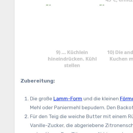
9) ... Küchlein
10) Die an
hineindrücken. Kühl
Kuchen mi
stellen
Zubereitung:
Die große
Lamm-Form
und die kleinen
Förm
Mehl oder Paniermehl bepudern. Den Backof
Für den Teig die weiche Butter mit einem R
Vanille-Zucker, die abgeriebene Zitronensc