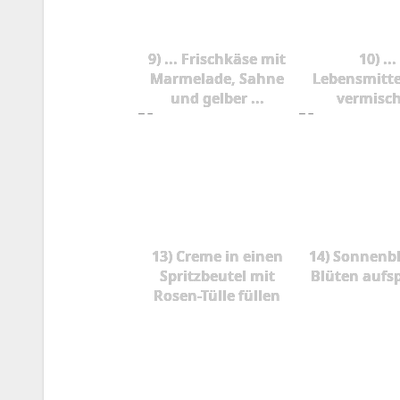
9) ... Frischkäse mit
10) ...
Marmelade, Sahne
Lebensmitte
und gelber ...
vermisc
13) Creme in einen
14) Sonnenb
Spritzbeutel mit
Blüten aufs
Rosen-Tülle füllen