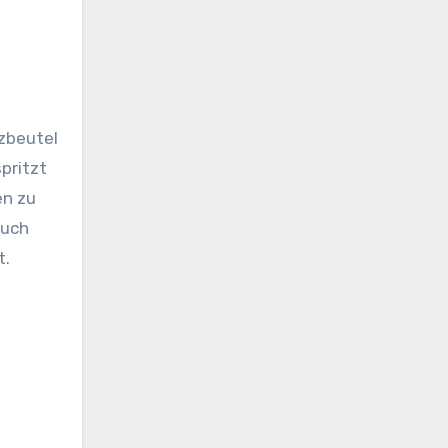
t
zbeutel
pritzt
en zu
auch
t.