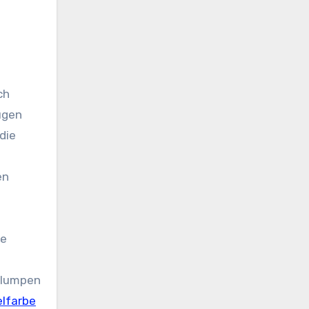
ch
ügen
die
en
de
 Klumpen
lfarbe