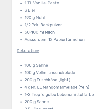
1 TL Vanille-Paste
3 Eier
190 g Mehl
1/2 Pck. Backpulver
50-100 ml Milch
Ausserdem: 12 Papierförmchen
Dekoration:
100 g Sahne
100 g Vollmilchschokolade
200 g Frischkäse (light)
4 geh. EL Mangomarmelade (fein)
1-2 Tropfe gelbe Lebensmittelfarbe
200 g Sahne