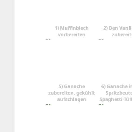
1) Muffinblech
2) Den Vanil
vorbereiten
zuberei
5) Ganache
6) Ganache i
zubereiten, gekühlt
Spritzbeute
aufschlagen
Spaghetti-Tüll