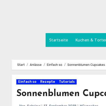
Zum
Inhalt
springen
Startseite
Kuchen & Torte
Start
Anlässe
Einfach so
Sonnenblumen Cupcakes
Einfach so
Rezepte
Tutorials
Sonnenblumen Cupc