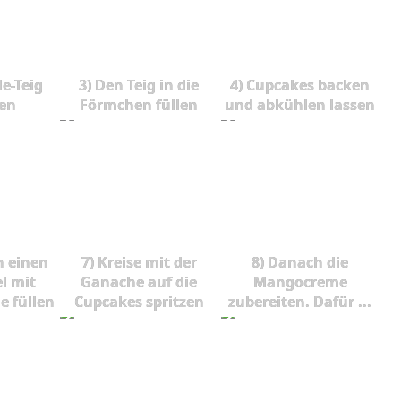
le-Teig
3) Den Teig in die
4) Cupcakes backen
ten
Förmchen füllen
und abkühlen lassen
n einen
7) Kreise mit der
8) Danach die
l mit
Ganache auf die
Mangocreme
e füllen
Cupcakes spritzen
zubereiten. Dafür ...