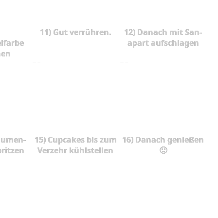
11) Gut verrühren.
12) Danach mit San-
lfarbe
apart aufschlagen
hen
lumen-
15) Cupcakes bis zum
16) Danach genießen
pritzen
Verzehr kühlstellen
🙂