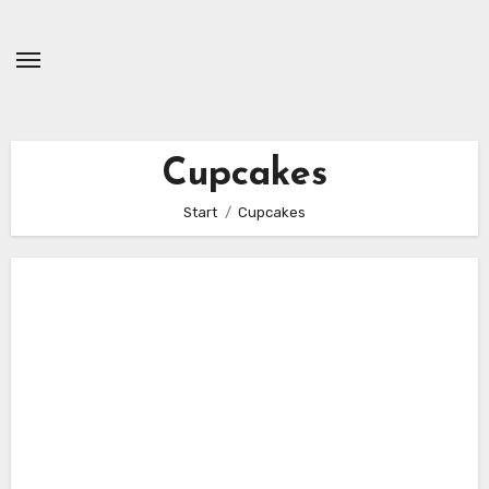
Zum
Inhalt
springen
Cupcakes
Start
Cupcakes