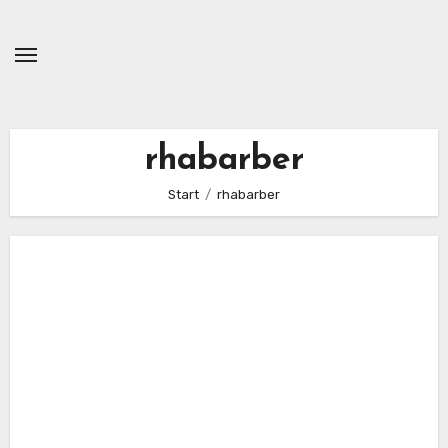
Zum
Inhalt
springen
rhabarber
Start
rhabarber