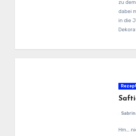
zu dem
dabei 
in die
Dekora
Rezep
Saft
Sabrin
Hm… ni