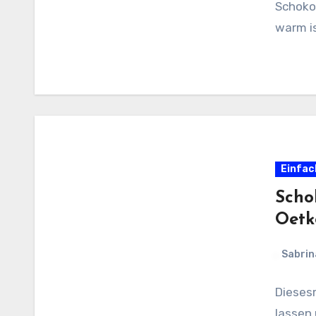
Schoko
warm i
Einfac
Scho
Oetk
Sabrin
Diesesm
lassen