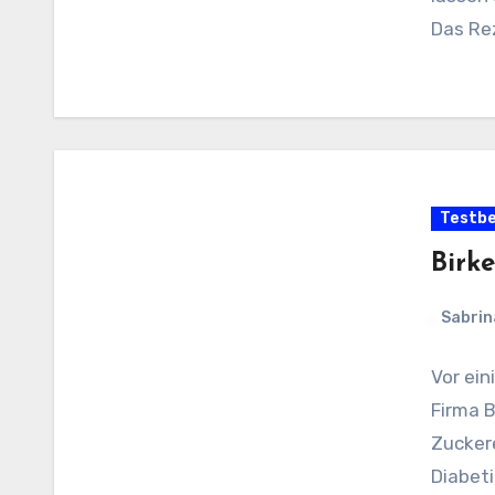
Das Rez
Testbe
Birke
Sabrin
Vor ein
Firma B
Zuckere
Diabeti