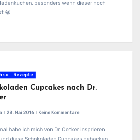
ladenkuchen, besonders wenn dieser noch
st 😀
h so
Rezepte
koladen Cupcakes nach Dr.
er
a
28. Mai 2016
Keine Kommentare
al habe ich mich von Dr. Oetker insprieren
 und diese Schokoladen Cupcakes gebacken.