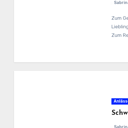
Sabrin
Zum Geb
Lieblin
Zum Re
Anläss
Schw
Sabrin