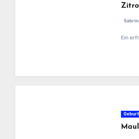
Zitro
Sabrin
Ein er
Gebur
Maul