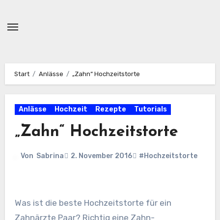
Zum
Inhalt
springen
Start
Anlässe
„Zahn“ Hochzeitstorte
Anlässe
Hochzeit
Rezepte
Tutorials
„Zahn“ Hochzeitstorte
Von
Sabrina
2. November 2016
#Hochzeitstorte
Was ist die beste Hochzeitstorte für ein
Zahnärzte Paar? Richtig eine Zahn-